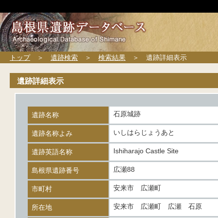
トップ
＞
遺跡検索
＞
検索結果
＞ 遺跡詳細表示
遺跡詳細表示
石原城跡
遺跡名称
いしはらじょうあと
遺跡名称よみ
Ishiharajo Castle Site
遺跡英語名称
広瀬88
島根県遺跡番号
安来市 広瀬町
市町村
安来市 広瀬町 広瀬 石原
所在地