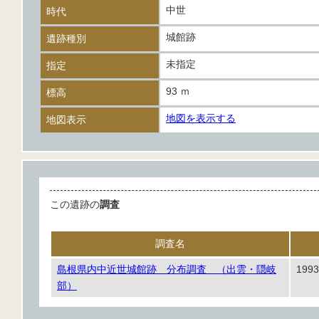
中世
時代
城館跡
遺跡種別
未指定
指定
93 ｍ
標高
地図を表示する
地図表示
この遺跡の
調査
調査名
島根県内中近世城館跡 分布調査 （出雲・隠岐
1993
部）