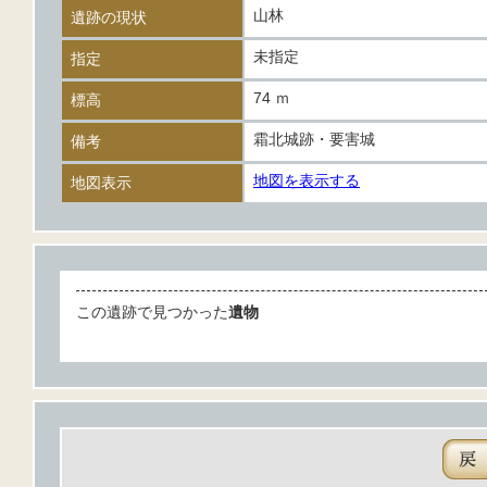
山林
遺跡の現状
未指定
指定
74 ｍ
標高
霜北城跡・要害城
備考
地図を表示する
地図表示
この遺跡で見つかった
遺物