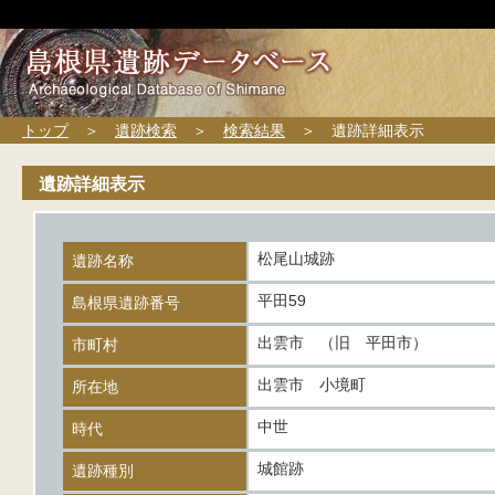
トップ
＞
遺跡検索
＞
検索結果
＞ 遺跡詳細表示
遺跡詳細表示
松尾山城跡
遺跡名称
平田59
島根県遺跡番号
出雲市 （旧 平田市）
市町村
出雲市 小境町
所在地
中世
時代
城館跡
遺跡種別