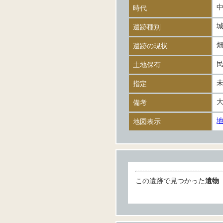
時代
遺跡種別
遺跡の現状
土地保有
指定
備考
地図表示
この遺跡で見つかった
遺物