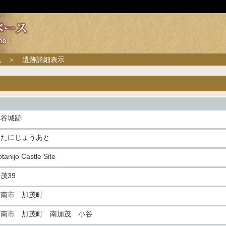
果
＞ 遺跡詳細表示
小谷城跡
こたにじょうあと
tanijo Castle Site
茂39
雲南市 加茂町
雲南市 加茂町 南加茂 小谷