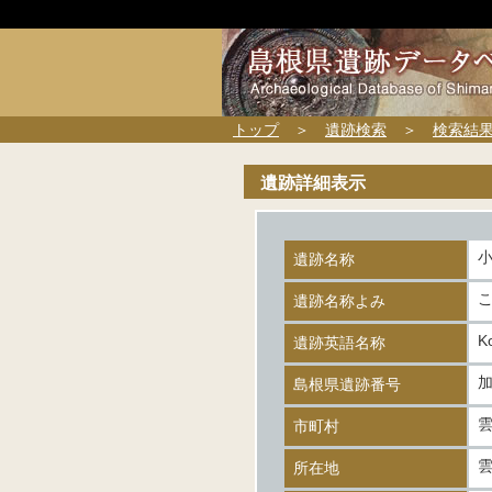
トップ
＞
遺跡検索
＞
検索結
遺跡詳細表示
遺跡名称
遺跡名称よみ
Ko
遺跡英語名称
加
島根県遺跡番号
市町村
所在地