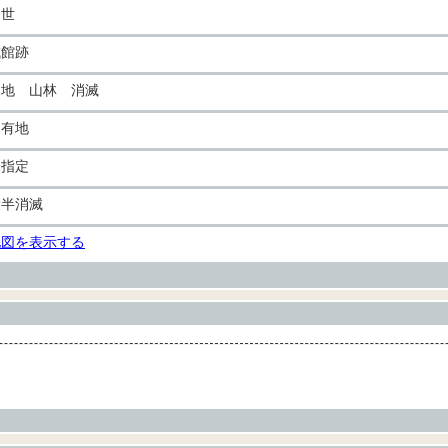
中世
城館跡
畑地 山林 消滅
民有地
未指定
大半消滅
地図を表示する