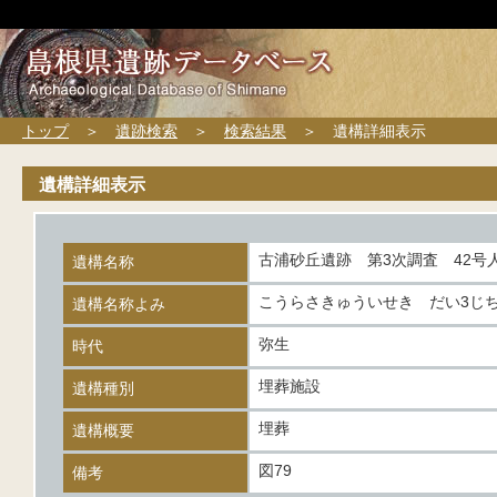
トップ
＞
遺跡検索
＞
検索結果
＞ 遺構詳細表示
遺構詳細表示
古浦砂丘遺跡 第3次調査 42号
遺構名称
こうらさきゅういせき だい3じち
遺構名称よみ
弥生
時代
埋葬施設
遺構種別
埋葬
遺構概要
図79
備考