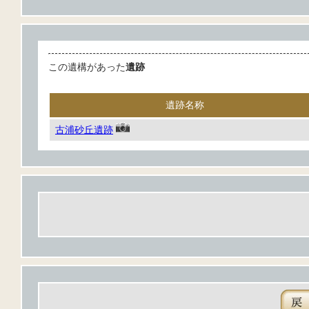
この遺構があった
遺跡
遺跡名称
古浦砂丘遺跡