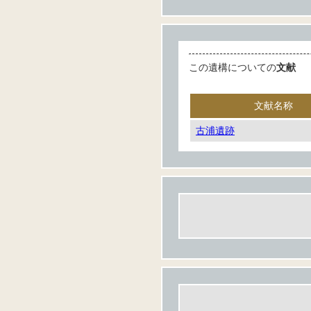
この遺構についての
文献
文献名称
古浦遺跡