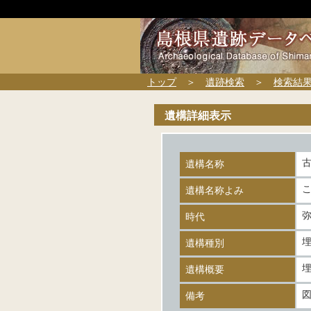
トップ
＞
遺跡検索
＞
検索結
遺構詳細表示
遺構名称
遺構名称よみ
時代
遺構種別
遺構概要
図
備考