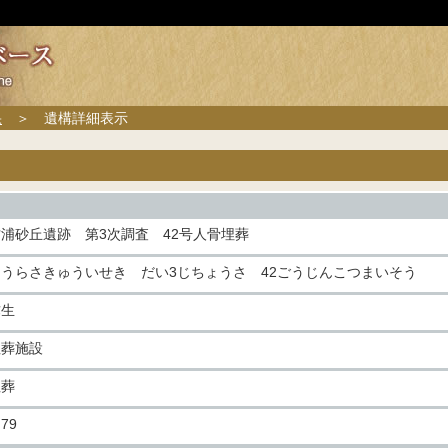
果
＞ 遺構詳細表示
古浦砂丘遺跡 第3次調査 42号人骨埋葬
こうらさきゅういせき だい3じちょうさ 42ごうじんこつまいそう
弥生
埋葬施設
埋葬
79