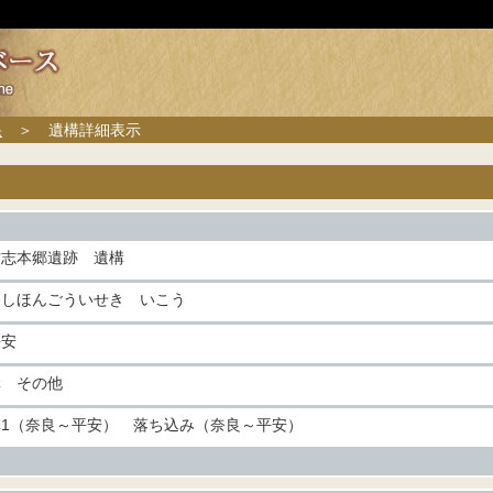
果
＞ 遺構詳細表示
古志本郷遺跡 遺構
こしほんごういせき いこう
平安
溝 その他
溝1（奈良～平安） 落ち込み（奈良～平安）