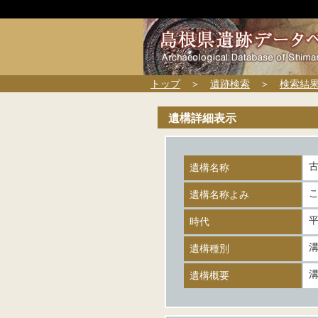
トップ
＞
遺跡検索
＞
検索結
遺構詳細表示
遺構名称
遺構名称よみ
時代
遺構種別
遺構概要