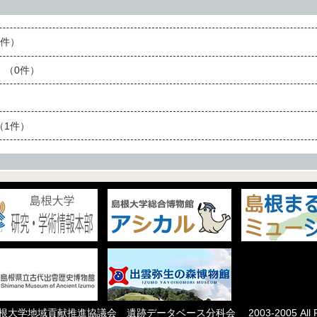
件）
（0件）
1件）
根大学地域貢献推進協議会 遺跡データベース分科会
2003-2005 All R