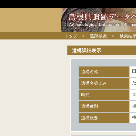
トップ
＞
遺跡検索
＞
検索結
遺構詳細表示
遺構名称
遺構名称よみ
時代
遺構種別
横
遺構概要