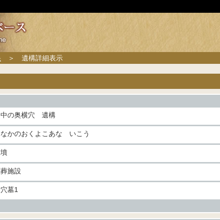
果
＞ 遺構詳細表示
田中の奥横穴 遺構
たなかのおくよこあな いこう
古墳
埋葬施設
穴墓1