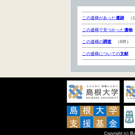
この遺構があった
遺跡
（1
この遺構で見つかった
遺物
この遺構の
調査
（0件）
この遺構についての
文献
（
Copyright
(c)
島