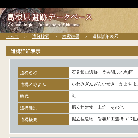
トップ
＞
遺跡検索
＞
検索結果
＞ 遺構詳細表示
遺構詳細表示
石見銀山遺跡 釜谷間歩地点I区
遺構名称
いわみぎんざんいせき かまやま
遺構名称よみ
近世
時代
掘立柱建物 土坑 その他
遺構種別
掘立柱建物 岩盤加工遺構（17
遺構概要