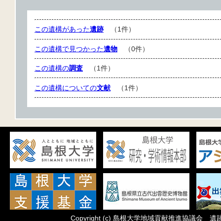
この遺構があった
遺跡
（1件）
この遺構で見つかった
遺物
（0件）
この遺構の
調査
（1件）
この遺構についての
文献
（1件）
Copyright
(c)
島根大学地域貢献推進協議会 遺