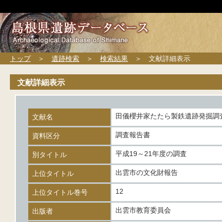
トップ
＞
遺跡検索
＞
検索結果
＞ 文献詳細表示
文献詳細表示
田儀櫻井家たたら製鉄遺跡発掘調
文献名
調査報告書
資料区分
平成19～21年度の調査
別タイトル
出雲市の文化財報告
上位タイトル
12
上位タイトル巻号
出雲市教育委員会
出版者