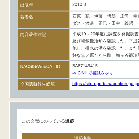
2010.3
出版年
石原 聡・伊藤 悟郎・庄司 幸
著者名
ダス・渡邊 正巳・田中 義昭
平成19～20年度に調査を発掘
内容著作注記
及び精錬鍛冶炉を確認した。平成
施し、排水の溝を確認した。また
好な堂ノ原たたら跡、梅ヶ谷鍛冶
BA87149415
NACSIS/WebCAT-ID
-> CiNii で書誌を探す
https://sitereports.nabunken.go.j
全国遺跡報告総覧
この文献にのっている
遺跡
遺跡名称