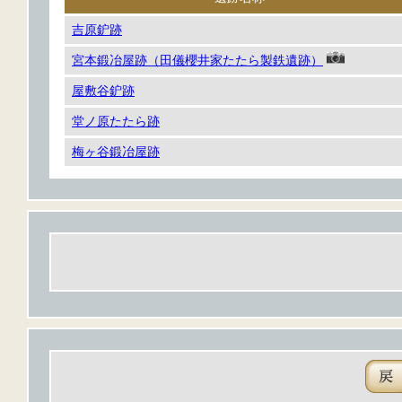
吉原鈩跡
宮本鍛冶屋跡（田儀櫻井家たたら製鉄遺跡）
屋敷谷鈩跡
堂ノ原たたら跡
梅ヶ谷鍛冶屋跡