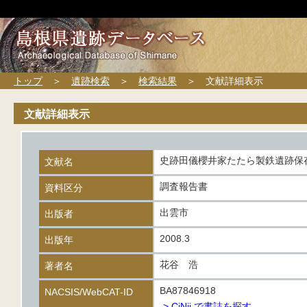
トップ
＞
遺跡検索
＞
検索結果
＞ 文献詳細表示
文献詳細表示
史跡田儀櫻井家たたら製鉄遺跡保
文献名
調査報告書
資料区分
出雲市
出版者
2008.3
出版年
花谷 浩
著者名
BA87846918
NACSIS/WebCAT-ID
-> CiNii で書誌を探す