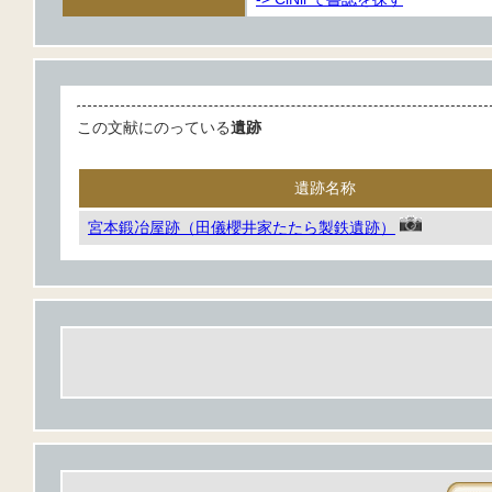
この文献にのっている
遺跡
遺跡名称
宮本鍛冶屋跡（田儀櫻井家たたら製鉄遺跡）