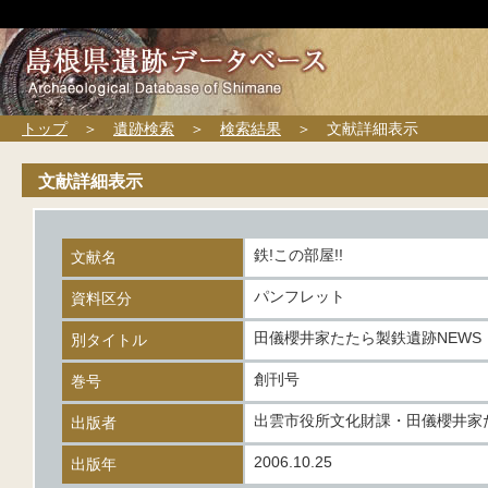
トップ
＞
遺跡検索
＞
検索結果
＞ 文献詳細表示
文献詳細表示
鉄!この部屋!!
文献名
パンフレット
資料区分
田儀櫻井家たたら製鉄遺跡NEWS
別タイトル
創刊号
巻号
出雲市役所文化財課・田儀櫻井家
出版者
2006.10.25
出版年