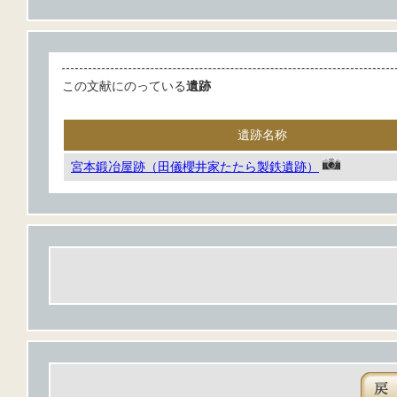
この文献にのっている
遺跡
遺跡名称
宮本鍛冶屋跡（田儀櫻井家たたら製鉄遺跡）