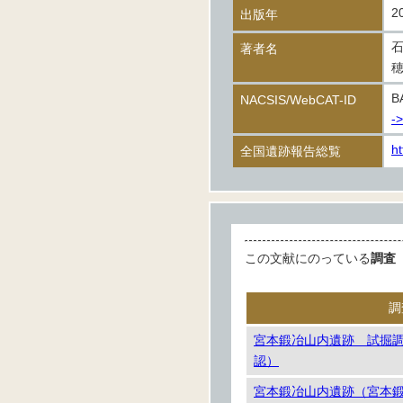
2
出版年
著者名
B
NACSIS/WebCAT-ID
-
ht
全国遺跡報告総覧
この文献にのっている
調査
調
宮本鍛冶山内遺跡 試掘
認）
宮本鍛冶山内遺跡（宮本