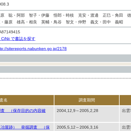
008.3
石原 聡・阿部 智子・伊藤 悟郎・時枝 克安・渡邊 正巳・角田 
穂・藤原 雄高・相良 英輔・鳥谷 智文・仲野 義文・田中 義昭
A87149415
> CiNii で書誌を探す
tp://sitereports.nabunken.go.jp/2178
査名
調査期間
調査 （保存目的の内容確
2004,12,9～2005,2,28
出雲
鍛冶屋跡） 発掘調査 （保
2005,5,12～2006,3,16
出雲