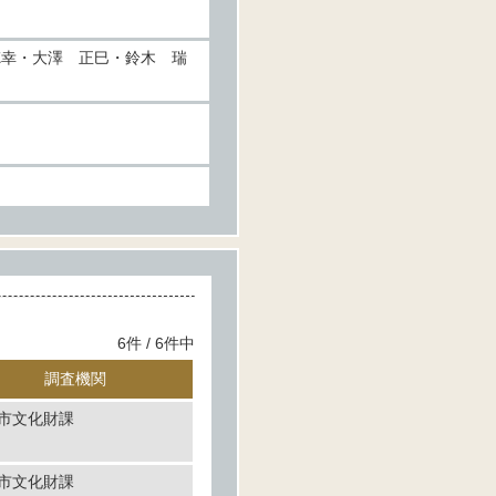
徳幸・大澤 正巳・鈴木 瑞
6件 / 6件中
調査機関
市文化財課
市文化財課