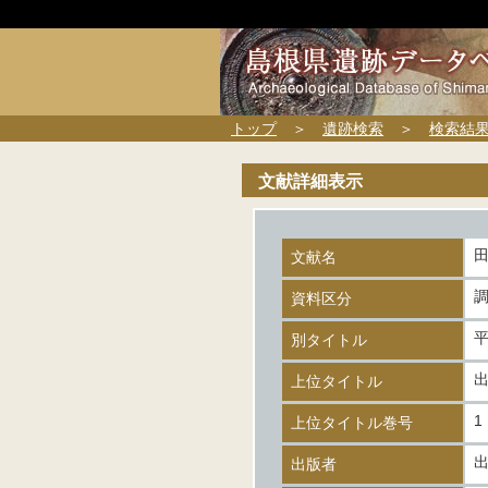
トップ
＞
遺跡検索
＞
検索結
文献詳細表示
文献名
資料区分
平
別タイトル
上位タイトル
1
上位タイトル巻号
出版者