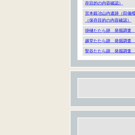
存目的の内容確認）
宮本鍛冶山内遺跡（田儀
（保存目的の内容確認）
掛樋たたら跡 発掘調査
越堂たたら跡 発掘調査
聖谷たたら跡 発掘調査