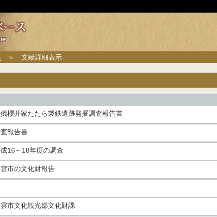
果
＞ 文献詳細表示
田儀櫻井家たたら製鉄遺跡発掘調査報告書
調査報告書
成16～18年度の調査
出雲市の文化財報告
出雲市文化観光部文化財課