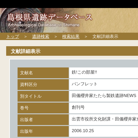
トップ
＞
遺跡検索
＞
検索結果
＞ 文献詳細表示
文献詳細表示
鉄!この部屋!!
文献名
パンフレット
資料区分
田儀櫻井家たたら製鉄遺跡NEWS
別タイトル
創刊号
巻号
出雲市役所文化財課・田儀櫻井家
出版者
2006.10.25
出版年