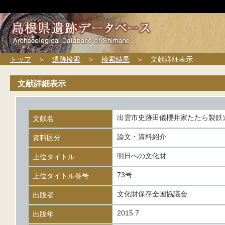
トップ
＞
遺跡検索
＞
検索結果
＞ 文献詳細表示
文献詳細表示
出雲市史跡田儀櫻井家たたら製鉄
文献名
論文・資料紹介
資料区分
明日への文化財
上位タイトル
73号
上位タイトル巻号
文化財保存全国協議会
出版者
2015.7
出版年