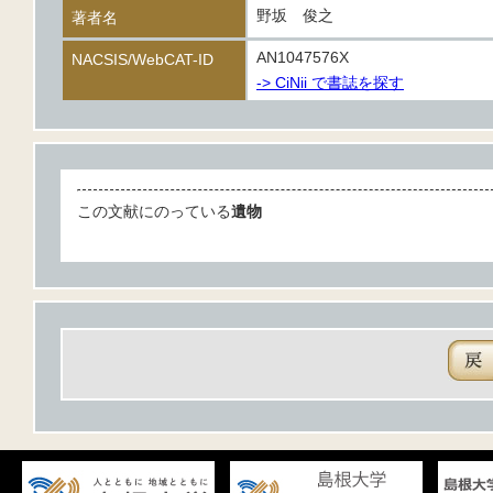
野坂 俊之
著者名
AN1047576X
NACSIS/WebCAT-ID
-> CiNii で書誌を探す
この文献にのっている
遺物