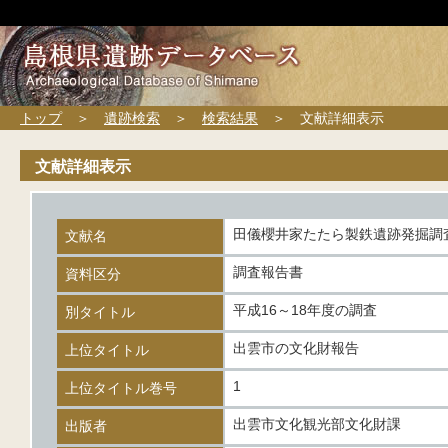
トップ
＞
遺跡検索
＞
検索結果
＞ 文献詳細表示
文献詳細表示
田儀櫻井家たたら製鉄遺跡発掘調
文献名
調査報告書
資料区分
平成16～18年度の調査
別タイトル
出雲市の文化財報告
上位タイトル
1
上位タイトル巻号
出雲市文化観光部文化財課
出版者