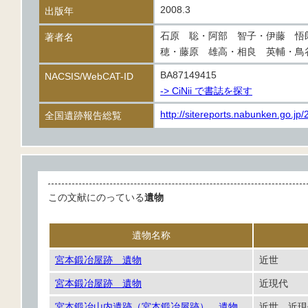
2008.3
出版年
石原 聡・阿部 智子・伊藤 悟
著者名
穂・藤原 雄高・相良 英輔・鳥
BA87149415
NACSIS/WebCAT-ID
-> CiNii で書誌を探す
http://sitereports.nabunken.go.jp
全国遺跡報告総覧
この文献にのっている
遺物
遺物名称
宮本鍛冶屋跡 遺物
近世
宮本鍛冶屋跡 遺物
近現代
宮本鍛冶山内遺跡（宮本鍛冶屋跡） 遺物
近世 近