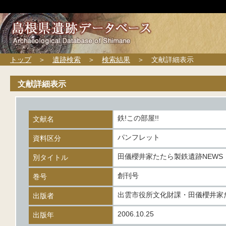
トップ
＞
遺跡検索
＞
検索結果
＞ 文献詳細表示
文献詳細表示
鉄!この部屋!!
文献名
パンフレット
資料区分
田儀櫻井家たたら製鉄遺跡NEWS
別タイトル
創刊号
巻号
出雲市役所文化財課・田儀櫻井家
出版者
2006.10.25
出版年