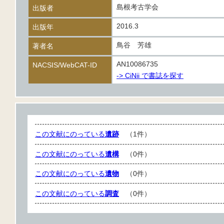
島根考古学会
出版者
2016.3
出版年
鳥谷 芳雄
著者名
AN10086735
NACSIS/WebCAT-ID
-> CiNii で書誌を探す
この文献にのっている
遺跡
（1件）
この文献にのっている
遺構
（0件）
この文献にのっている
遺物
（0件）
この文献にのっている
調査
（0件）