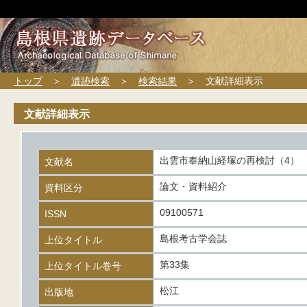
トップ
＞
遺跡検索
＞
検索結果
＞ 文献詳細表示
文献詳細表示
出雲市奉納山経塚の再検討（4）
文献名
論文・資料紹介
資料区分
09100571
ISSN
島根考古学会誌
上位タイトル
第33集
上位タイトル巻号
松江
出版地