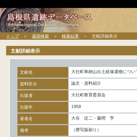
トップ
＞
遺跡検索
＞
検索結果
＞ 文献詳細表示
文献詳細表示
大社町奉納山出土経塚遺物につい
文献名
論文・資料紹介
資料区分
大社町教育委員会
出版者
1958
出版年
大谷 従二・藤間 亨
著者名
（謄写版刷り）
備考