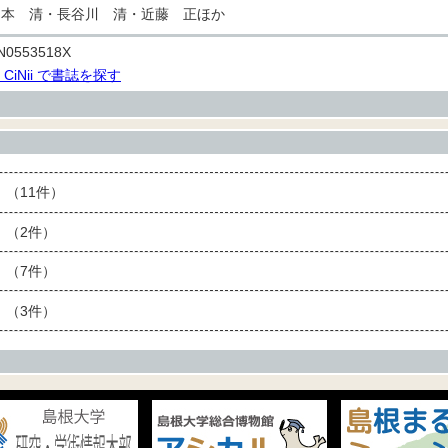
山本 清・長谷川 清・近藤 正ほか
N0553518X
> CiNii で書誌を探す
（11件）
（2件）
（7件）
（3件）