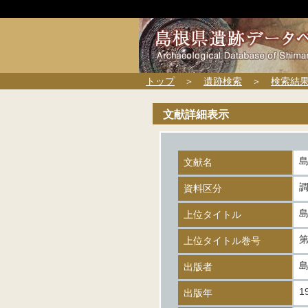
トップ
＞
遺跡検索
＞
検索結
文献詳細表示
文献名
資料区分
上位タイトル
第
上位タイトル巻号
出版者
1
出版年