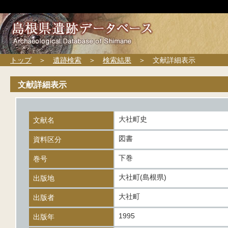
トップ
＞
遺跡検索
＞
検索結果
＞ 文献詳細表示
文献詳細表示
大社町史
文献名
図書
資料区分
下巻
巻号
大社町(島根県)
出版地
大社町
出版者
1995
出版年