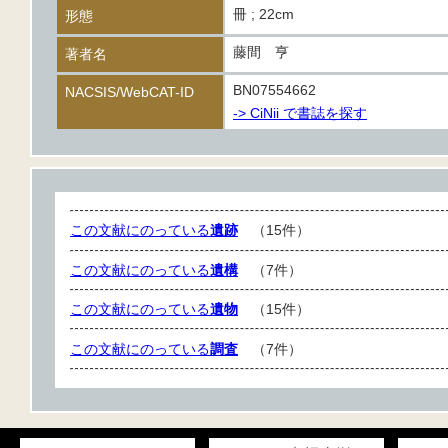
冊 ; 22cm
形態
藤間 亨
著者名
BN07554662
NACSIS/WebCAT-ID
-> CiNii で書誌を探す
この文献にのっている
遺跡
（15件）
この文献にのっている
遺構
（7件）
この文献にのっている
遺物
（15件）
この文献にのっている
調査
（7件）