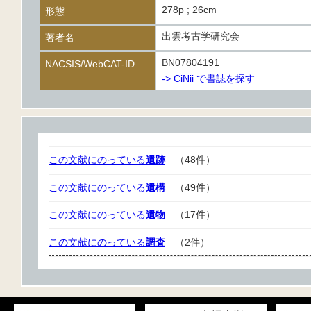
278p ; 26cm
形態
出雲考古学研究会
著者名
BN07804191
NACSIS/WebCAT-ID
-> CiNii で書誌を探す
この文献にのっている
遺跡
（48件）
この文献にのっている
遺構
（49件）
この文献にのっている
遺物
（17件）
この文献にのっている
調査
（2件）