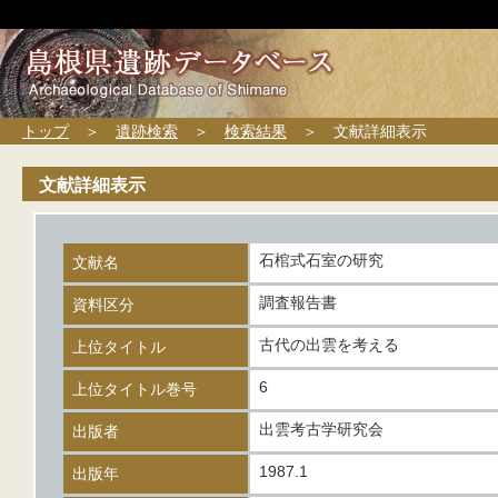
トップ
＞
遺跡検索
＞
検索結果
＞ 文献詳細表示
文献詳細表示
石棺式石室の研究
文献名
調査報告書
資料区分
古代の出雲を考える
上位タイトル
6
上位タイトル巻号
出雲考古学研究会
出版者
1987.1
出版年