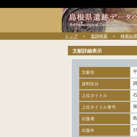
トップ
＞
遺跡検索
＞
検索結
文献詳細表示
平
文献名
資料区分
上位タイトル
第
上位タイトル巻号
出版者
1
出版年