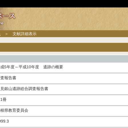
果
＞ 文献詳細表示
成5年度～平成10年度 遺跡の概要
調査報告書
石見銀山遺跡総合調査報告書
1冊
島根県教育委員会
999.3