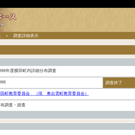
果
＞ 調査詳細表示
998年度横田町内詳細分布調査
998
調査終了
横田町教育委員会 （現 奥出雲町教育委員会）
分布調査・踏査