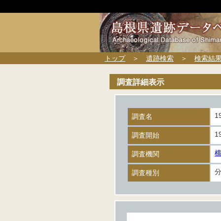
トップ
＞
遺跡検索
＞
検索結
調査詳細表示
1
調査名
1
調査開始
調査機関
調査種別