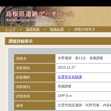
トップ
＞
遺跡検索
＞
検索結果
＞ 調査詳細表示
調査詳細表示
矢野遺跡 第11次 発掘調査
調査名
2023,11,27
調査開始
出雲市文化財課
調査機関
発掘調査
調査種別
18平方ｍ
調査面積
出雲市指定遺跡「矢野貝塚」内容
備考