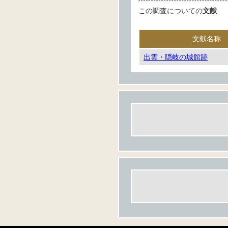
この調査についての
文献
文献名称
出雲・隠岐の城館跡