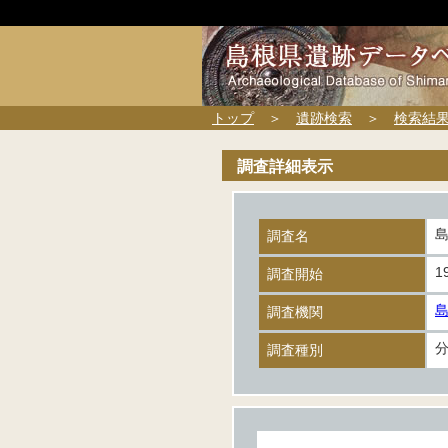
トップ
＞
遺跡検索
＞
検索結
調査詳細表示
調査名
1
調査開始
調査機関
調査種別