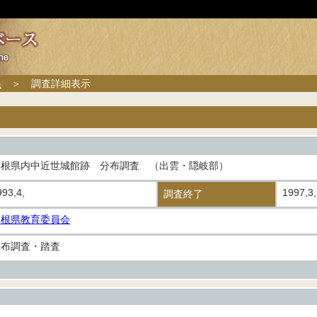
果
＞ 調査詳細表示
島根県内中近世城館跡 分布調査 （出雲・隠岐部）
993,4,
1997,3
調査終了
島根県教育委員会
分布調査・踏査