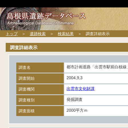
トップ
＞
遺跡検索
＞
検索結果
＞ 調査詳細表示
調査詳細表示
都市計画道路「出雲市駅前白枝線
調査名
2004,9,3
調査開始
出雲市文化財課
調査機関
発掘調査
調査種別
2000平方ｍ
調査面積