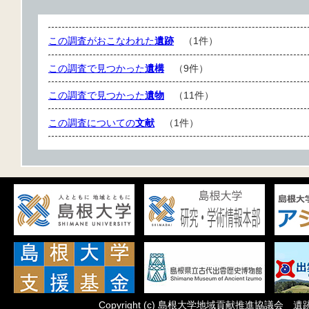
この調査がおこなわれた
遺跡
（1件）
この調査で見つかった
遺構
（9件）
この調査で見つかった
遺物
（11件）
この調査についての
文献
（1件）
Copyright
(c)
島根大学地域貢献推進協議会 遺