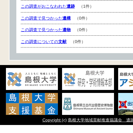
この調査がおこなわれた
遺跡
（1件）
この調査で見つかった
遺構
（0件）
この調査で見つかった
遺物
（0件）
この調査についての
文献
（0件）
Copyright
(c)
島根大学地域貢献推進協議会 遺