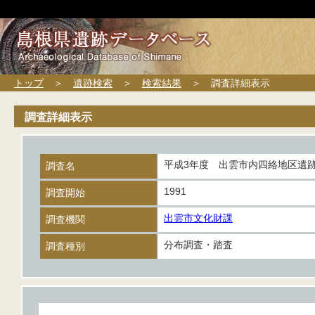
トップ
＞
遺跡検索
＞
検索結果
＞ 調査詳細表示
調査詳細表示
平成3年度 出雲市内四絡地区遺
調査名
1991
調査開始
出雲市文化財課
調査機関
分布調査・踏査
調査種別