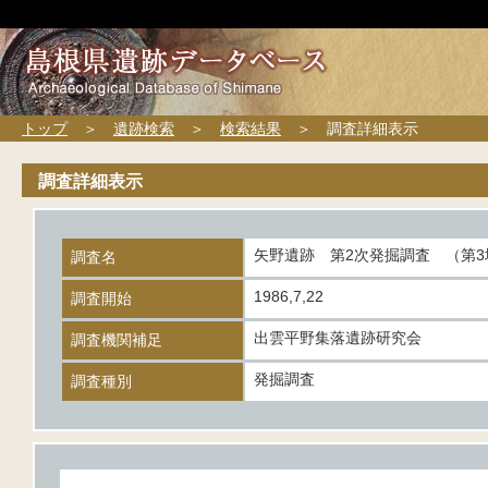
トップ
＞
遺跡検索
＞
検索結果
＞ 調査詳細表示
調査詳細表示
矢野遺跡 第2次発掘調査 （第3
調査名
1986,7,22
調査開始
出雲平野集落遺跡研究会
調査機関補足
発掘調査
調査種別