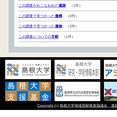
この調査がおこなわれた
遺跡
（1件）
この調査で見つかった
遺構
（0件）
この調査で見つかった
遺物
（2件）
この調査についての
文献
（1件）
Copyright
(c)
島根大学地域貢献推進協議会 遺