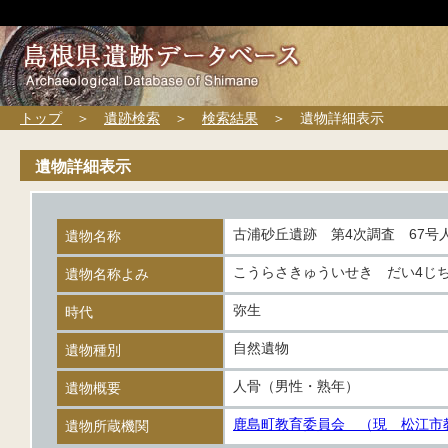
トップ
＞
遺跡検索
＞
検索結果
＞ 遺物詳細表示
遺物詳細表示
古浦砂丘遺跡 第4次調査 67号
遺物名称
こうらさきゅういせき だい4じち
遺物名称よみ
弥生
時代
自然遺物
遺物種別
人骨（男性・熟年）
遺物概要
鹿島町教育委員会 （現 松江市
遺物所蔵機関