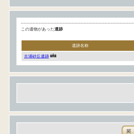
この遺物があった
遺跡
遺跡名称
古浦砂丘遺跡