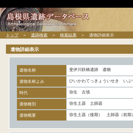
トップ
＞
遺跡検索
＞
検索結果
＞ 遺物詳細表示
遺物詳細表示
斐伊川鉄橋遺跡 遺物
遺物名称
ひいかわてっきょういせき いぶ
遺物名称よみ
弥生 古墳
時代
弥生土器 土師器
遺物種別
弥生土器（後期） 土師器（前期
遺物概要