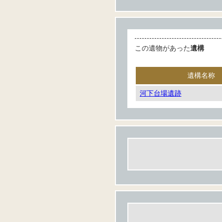
この遺物があった
遺構
遺構名称
河下台場遺跡