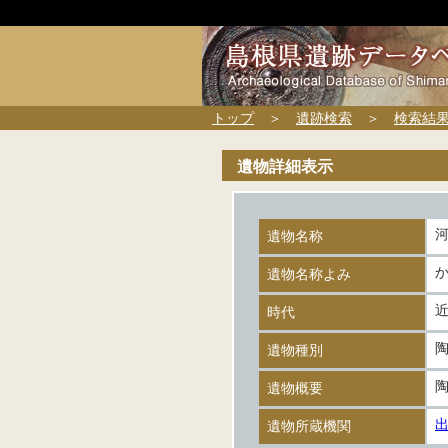
トップ
＞
遺跡検索
＞
検索結
遺物詳細表示
遺物名称
遺物名称よみ
時代
遺物種別
遺物概要
遺物所蔵機関