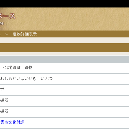
果
＞ 遺物詳細表示
河下台場遺跡 遺物
かわしもだいばいせき いぶつ
近世
陶磁器
陶磁器
出雲市文化財課