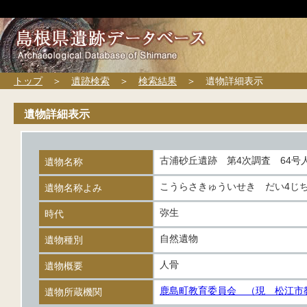
トップ
＞
遺跡検索
＞
検索結果
＞ 遺物詳細表示
遺物詳細表示
古浦砂丘遺跡 第4次調査 64号
遺物名称
こうらさきゅういせき だい4じち
遺物名称よみ
弥生
時代
自然遺物
遺物種別
人骨
遺物概要
鹿島町教育委員会 （現 松江市
遺物所蔵機関