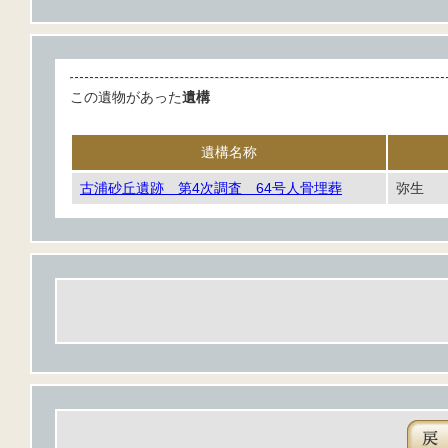
この遺物があった
遺構
遺構名称
古浦砂丘遺跡 第4次調査 64号人骨埋葬
弥生