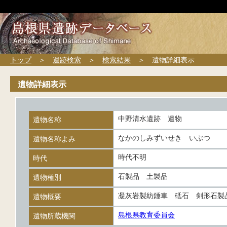
トップ
＞
遺跡検索
＞
検索結果
＞ 遺物詳細表示
遺物詳細表示
中野清水遺跡 遺物
遺物名称
なかのしみずいせき いぶつ
遺物名称よみ
時代不明
時代
石製品 土製品
遺物種別
凝灰岩製紡錘車 砥石 剣形石製
遺物概要
島根県教育委員会
遺物所蔵機関