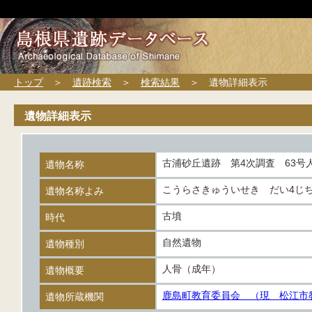
トップ
＞
遺跡検索
＞
検索結果
＞ 遺物詳細表示
遺物詳細表示
古浦砂丘遺跡 第4次調査 63号
遺物名称
こうらさきゅういせき だい4じち
遺物名称よみ
古墳
時代
自然遺物
遺物種別
人骨（成年）
遺物概要
鹿島町教育委員会 （現 松江市
遺物所蔵機関