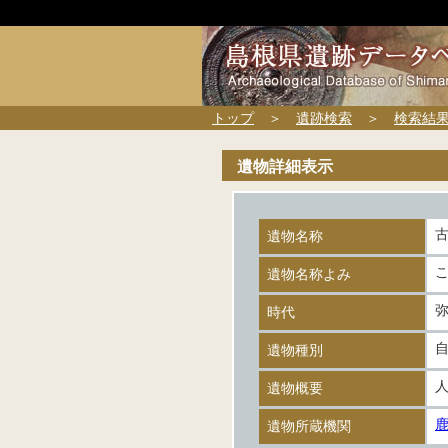
トップ
＞
遺跡検索
＞
検索結
遺物詳細表示
古
遺物名称
遺物名称よみ
時代
遺物種別
遺物概要
遺物所蔵機関