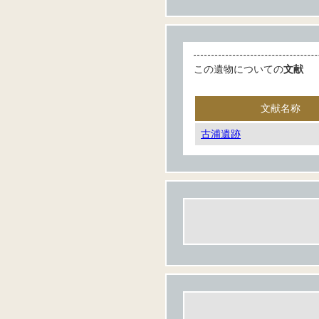
この遺物についての
文献
文献名称
古浦遺跡