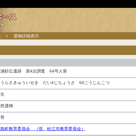
果
＞ 遺物詳細表示
浦砂丘遺跡 第4次調査 64号人骨
こうらさきゅういせき だい4じちょうさ 64ごうじんこつ
弥生
自然遺物
人骨
鹿島町教育委員会 （現 松江市教育委員会）