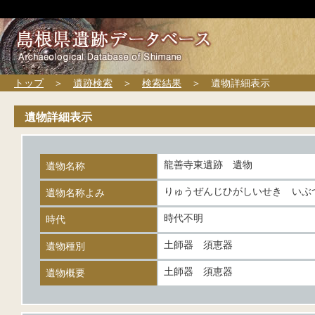
トップ
＞
遺跡検索
＞
検索結果
＞ 遺物詳細表示
遺物詳細表示
龍善寺東遺跡 遺物
遺物名称
りゅうぜんじひがしいせき いぶ
遺物名称よみ
時代不明
時代
土師器 須恵器
遺物種別
土師器 須恵器
遺物概要