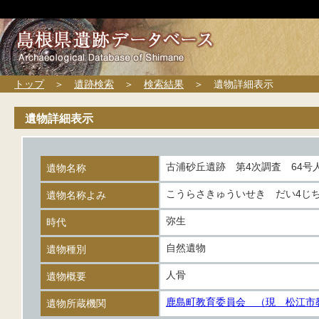
トップ
＞
遺跡検索
＞
検索結果
＞ 遺物詳細表示
遺物詳細表示
古浦砂丘遺跡 第4次調査 64号
遺物名称
こうらさきゅういせき だい4じち
遺物名称よみ
弥生
時代
自然遺物
遺物種別
人骨
遺物概要
鹿島町教育委員会 （現 松江市
遺物所蔵機関