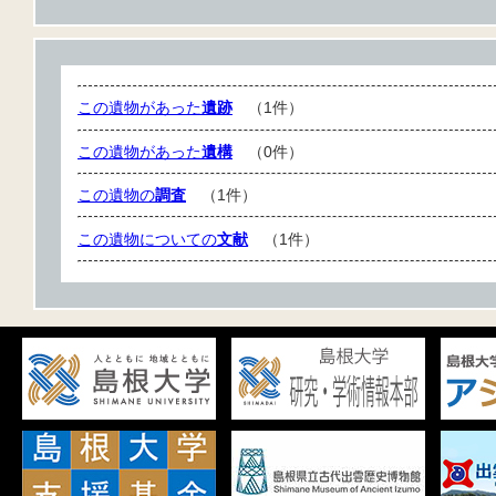
この遺物があった
遺跡
（1件）
この遺物があった
遺構
（0件）
この遺物の
調査
（1件）
この遺物についての
文献
（1件）