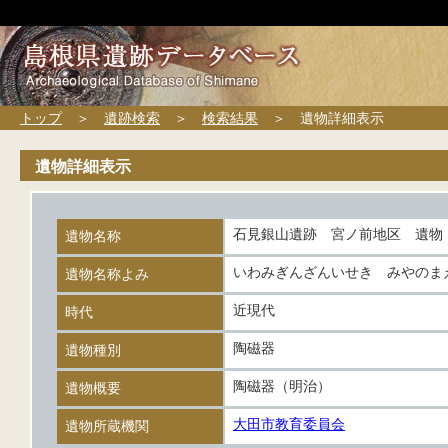
トップ
＞
遺跡検索
＞
検索結果
＞ 遺物詳細表示
遺物詳細表示
石見銀山遺跡 宮ノ前地区 遺物
遺物名称
いわみぎんざんいせき みやのま
遺物名称よみ
近現代
時代
陶磁器
遺物種別
陶磁器（明治）
遺物概要
大田市教育委員会
遺物所蔵機関