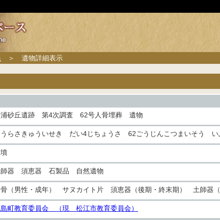
果
＞ 遺物詳細表示
古浦砂丘遺跡 第4次調査 62号人骨埋葬 遺物
こうらさきゅういせき だい4じちょうさ 62ごうじんこつまいそう い
古墳
土師器 須恵器 石製品 自然遺物
人骨（男性・成年） サヌカイト片 須恵器（後期・終末期） 土師器
鹿島町教育委員会 （現 松江市教育委員会）