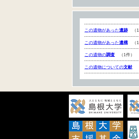
この遺物があった
遺跡
（1
この遺物があった
遺構
（1
この遺物の
調査
（1件）
この遺物についての
文献
（