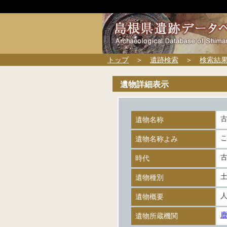
トップ
＞
遺跡検索
＞
検索結
遺物詳細表示
遺物名称
遺物名称よみ
時代
遺物種別
遺物概要
遺物所蔵機関