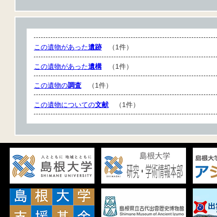
この遺物があった
遺跡
（1件）
この遺物があった
遺構
（1件）
この遺物の
調査
（1件）
この遺物についての
文献
（1件）