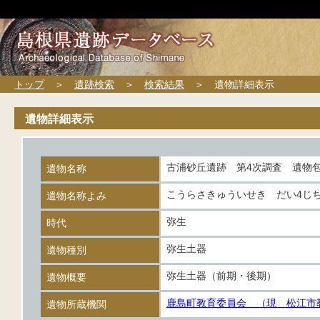
トップ
＞
遺跡検索
＞
検索結果
＞ 遺物詳細表示
遺物詳細表示
古浦砂丘遺跡 第4次調査 遺物
遺物名称
こうらさきゅういせき だい4じ
遺物名称よみ
弥生
時代
弥生土器
遺物種別
弥生土器（前期・後期）
遺物概要
鹿島町教育委員会 （現 松江市
遺物所蔵機関