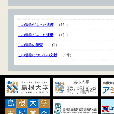
この遺物があった
遺跡
（1件）
この遺物があった
遺構
（1件）
この遺物の
調査
（1件）
この遺物についての
文献
（1件）