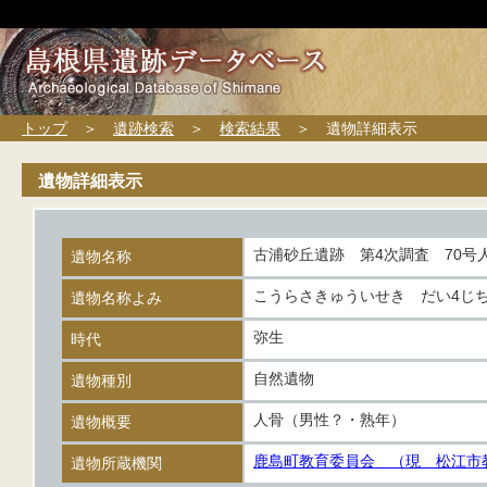
トップ
＞
遺跡検索
＞
検索結果
＞ 遺物詳細表示
遺物詳細表示
古浦砂丘遺跡 第4次調査 70号
遺物名称
こうらさきゅういせき だい4じち
遺物名称よみ
弥生
時代
自然遺物
遺物種別
人骨（男性？・熟年）
遺物概要
鹿島町教育委員会 （現 松江市
遺物所蔵機関