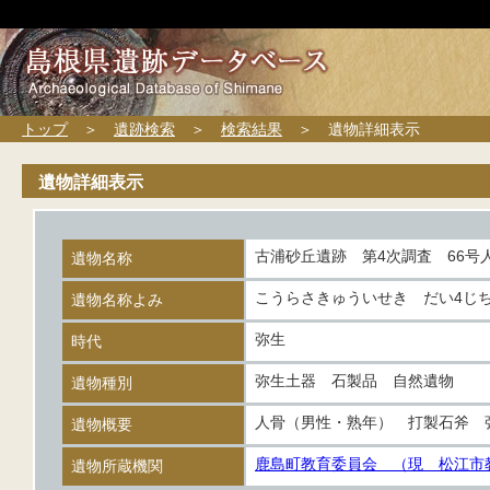
トップ
＞
遺跡検索
＞
検索結果
＞ 遺物詳細表示
遺物詳細表示
古浦砂丘遺跡 第4次調査 66号
遺物名称
こうらさきゅういせき だい4じ
遺物名称よみ
弥生
時代
弥生土器 石製品 自然遺物
遺物種別
人骨（男性・熟年） 打製石斧 
遺物概要
鹿島町教育委員会 （現 松江市
遺物所蔵機関