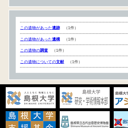
この遺物があった
遺跡
（1件）
この遺物があった
遺構
（1件）
この遺物の
調査
（1件）
この遺物についての
文献
（1件）