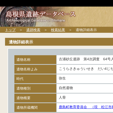
トップ
＞
遺跡検索
＞
検索結果
＞ 遺物詳細表示
遺物詳細表示
古浦砂丘遺跡 第4次調査 64号
遺物名称
こうらさきゅういせき だい4じち
遺物名称よみ
弥生
時代
自然遺物
遺物種別
人骨
遺物概要
鹿島町教育委員会 （現 松江市
遺物所蔵機関