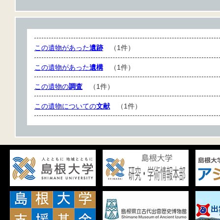
この遺物があった
遺跡
（1件）
この遺物があった
遺構
（1件）
この遺物の
調査
（1件）
この遺物についての
文献
（1件）