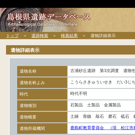
トップ
＞
遺跡検索
＞
検索結果
＞ 遺物詳細表示
遺物詳細表示
古浦砂丘遺跡 第3次調査 遺物
遺物名称
こうらさきゅういせき だい3じ
遺物名称よみ
時代不明
時代
石製品 土製品 金属製品
遺物種別
土錘 骨鏃 敲石 磨石 砥石 
遺物概要
鹿島町教育委員会 （現 松江市
遺物所蔵機関