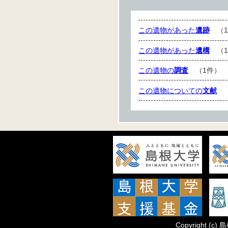
この遺物があった
遺跡
（1
この遺物があった
遺構
（1
この遺物の
調査
（1件）
この遺物についての
文献
（
Copyright
(c)
島