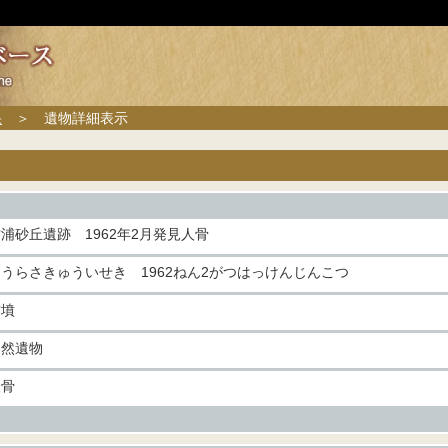
果
＞ 遺物詳細表示
浦砂丘遺跡 1962年2月発見人骨
うらさきゅういせき 1962ねん2がつはっけんじんこつ
古墳
自然遺物
人骨