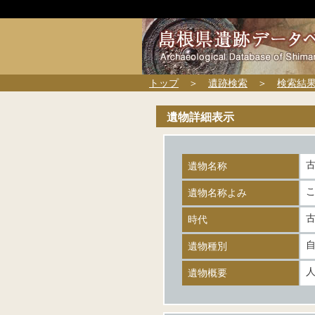
トップ
＞
遺跡検索
＞
検索結
遺物詳細表示
古
遺物名称
こ
遺物名称よみ
時代
遺物種別
遺物概要