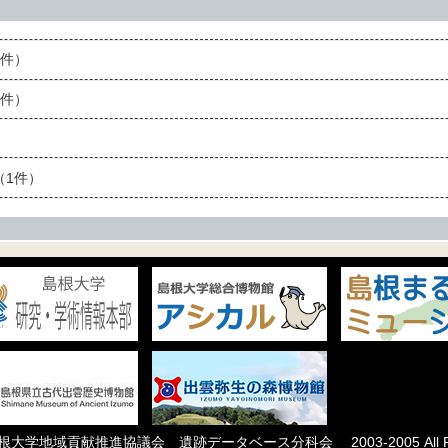
件）
件）
1件）
根大学地域貢献推進協議会 遺跡データベース分科会
2003-2005 All R