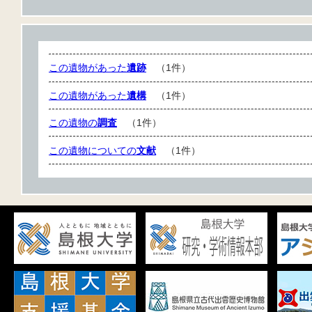
この遺物があった
遺跡
（1件）
この遺物があった
遺構
（1件）
この遺物の
調査
（1件）
この遺物についての
文献
（1件）