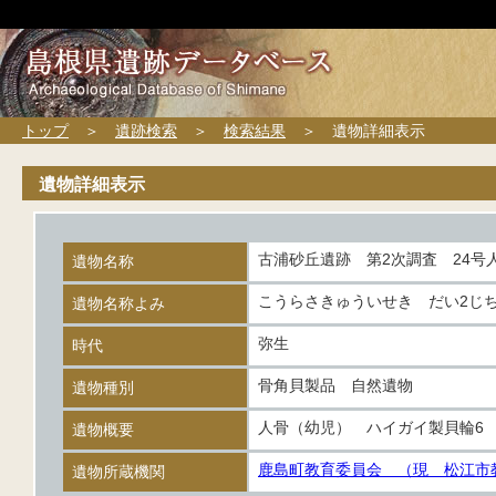
トップ
＞
遺跡検索
＞
検索結果
＞ 遺物詳細表示
遺物詳細表示
古浦砂丘遺跡 第2次調査 24号
遺物名称
こうらさきゅういせき だい2じ
遺物名称よみ
弥生
時代
骨角貝製品 自然遺物
遺物種別
人骨（幼児） ハイガイ製貝輪6
遺物概要
鹿島町教育委員会 （現 松江市
遺物所蔵機関