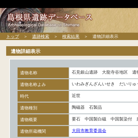
トップ
＞
遺跡検索
＞
検索結果
＞ 遺物詳細表示
遺物詳細表示
石見銀山遺跡 大龍寺谷地区 遺
遺物名称
いわみぎんざんいせき だいりゅ
遺物名称よみ
近世
時代
陶磁器 石製品
遺物種別
要石 中国製白磁 中国製染付 
遺物概要
大田市教育委員会
遺物所蔵機関