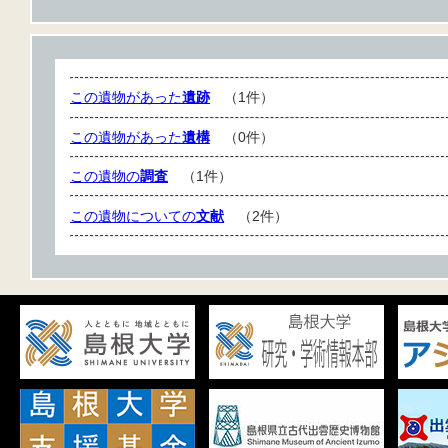
この遺物があった
遺跡
（1件）
この遺物があった
遺構
（0件）
この遺物の
調査
（1件）
この遺物についての
文献
（2件）