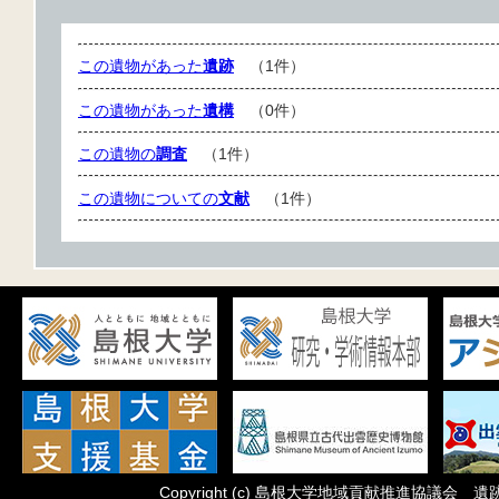
この遺物があった
遺跡
（1件）
この遺物があった
遺構
（0件）
この遺物の
調査
（1件）
この遺物についての
文献
（1件）
Copyright
(c)
島根大学地域貢献推進協議会 遺