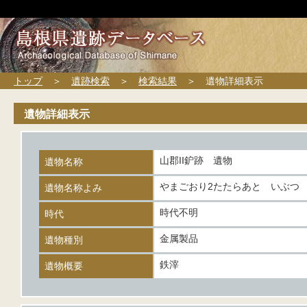
トップ
＞
遺跡検索
＞
検索結果
＞ 遺物詳細表示
遺物詳細表示
山郡II鈩跡 遺物
遺物名称
やまごおり2たたらあと いぶつ
遺物名称よみ
時代不明
時代
金属製品
遺物種別
鉄滓
遺物概要