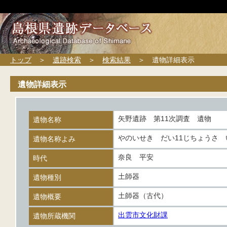
トップ
＞
遺跡検索
＞
検索結果
＞ 遺物詳細表示
遺物詳細表示
矢野遺跡 第11次調査 遺物
遺物名称
やのいせき だい11じちょうさ 
遺物名称よみ
奈良 平安
時代
土師器
遺物種別
土師器（古代）
遺物概要
出雲市文化財課
遺物所蔵機関