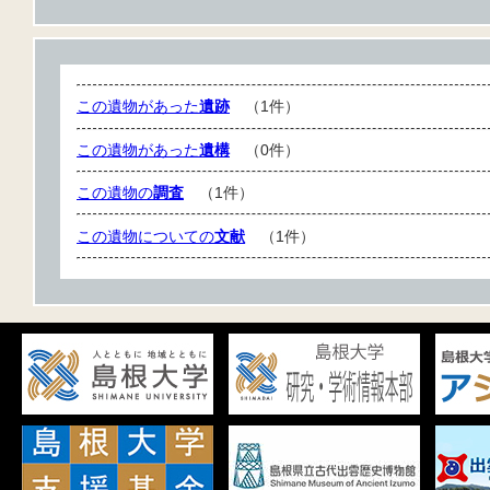
この遺物があった
遺跡
（1件）
この遺物があった
遺構
（0件）
この遺物の
調査
（1件）
この遺物についての
文献
（1件）