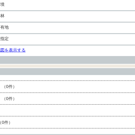
古墳
山林
民有地
未指定
地図を表示する
（0件）
（0件）
0件）