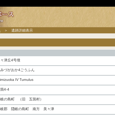
果
＞ 遺跡詳細表示
美々津丘4号墳
みみづがおか4ごうふん
imizuoka IV Tumulus
箇4-4
隠岐の島町 （旧 五箇村）
隠岐郡 隠岐の島町 南方 美々津