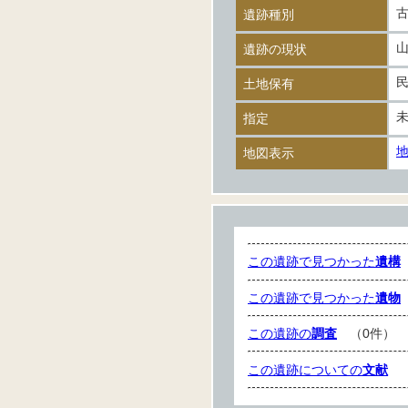
遺跡種別
遺跡の現状
土地保有
指定
地図表示
この遺跡で見つかった
遺構
この遺跡で見つかった
遺物
この遺跡の
調査
（0件）
この遺跡についての
文献
（