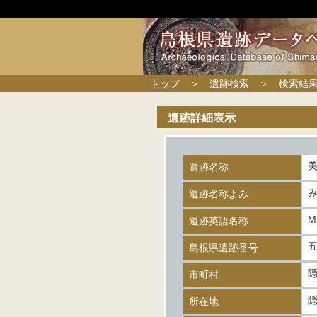
トップ
＞
遺跡検索
＞
検索結
遺跡詳細表示
遺跡名称
遺跡名称よみ
M
遺跡英語名称
五
島根県遺跡番号
市町村
所在地